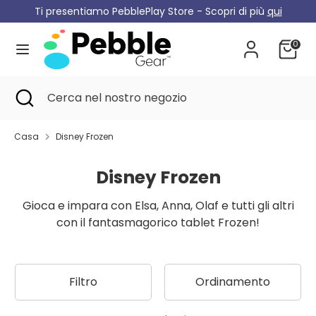
Passa
Ti presentiamo PebblePlay Store - Scopri di più
qui
Valuta
al
Germania (EUR €)
contenuto
0
Cerca
Cerca
nel
Cerca
Chiudere
Cerca
nostro
la
nel
negozio
ricerca
nostro
Casa
Disney Frozen
negozio
Disney Frozen
Gioca e impara con Elsa, Anna, Olaf e tutti gli altri
con il fantasmagorico tablet Frozen!
Filtro
Ordinamento