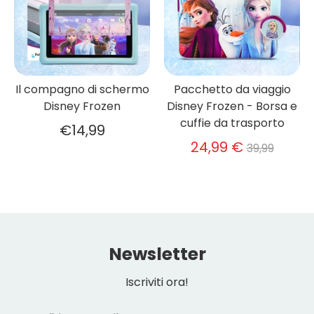
Il compagno di schermo
Pacchetto da viaggio
Disney Frozen
Disney Frozen - Borsa e
cuffie da trasporto
€14,99
Prezzo
24,99 €
39,99
normale
Newsletter
Iscriviti ora!