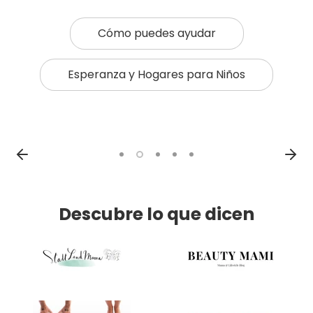
La seguridad lo primero
Disney
Tienda de accesorios
Cómo puedes ayudar
GameStore Junior
Esperanza y Hogares para Niños
Descubre lo que dicen