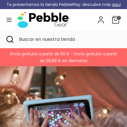
Ir
Te presentamos la tienda PebblePlay: descubre más
aquí
Moneda
al
Alemania (EUR €)
contenido
0
Buscar
Buscar
en
en
Buscar
Cerrar
Buscar
nuestra
en
búsqueda
en
tienda
nuestra
r
Juega ahora y paga después
tienda