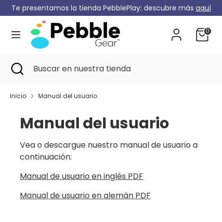
Ir
Te presentamos la tienda PebblePlay: descubre más
aquí
Moneda
al
Alemania (EUR €)
contenido
0
Buscar
Buscar
en
en
Buscar
Cerrar
Buscar
nuestra
en
búsqueda
en
tienda
nuestra
Inicio
Manual del usuario
tienda
Manual del usuario
Vea o descargue nuestro manual de usuario a
continuación:
Manual de usuario en inglés PDF
Manual de usuario en alemán PDF