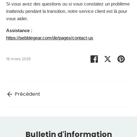
Si vous avez des questions ou si vous constatez un problème
inattendu pendant la transition, notre service client est là pour
vous aider.
Assistance :
https://pebblegear.com/de/pages/contact-us
Partager
Partager
Épin
19 mars 2026
sur
sur
le
Facebook
Twitter
Précédent
Bulletin d'information