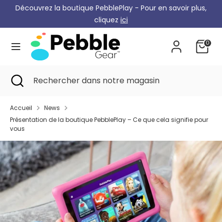
Skip
Découvrez la boutique PebblePlay - Pour en savoir plus,
Monnaie
to
Allemagne (EUR €)
cliquez
ici
content
0
Recherche
Rechercher
dans
notre
Recherche
Recherche
Rechercher
magasin
de
dans
proximité
notre
Accueil
News
magasin
Présentation de la boutique PebblePlay – Ce que cela signifie pour
vous