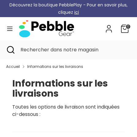
Skip
Découvrez la boutique PebblePlay - Pour en savoir plus,
Monnaie
to
Allemagne (EUR €)
cliquez
ici
content
0
Recherche
Rechercher
dans
notre
Recherche
Recherche
Rechercher
magasin
de
dans
proximité
notre
Accueil
Informations sur les livraisons
magasin
Informations sur les
livraisons
Toutes les options de livraison sont indiquées
ci-dessous :