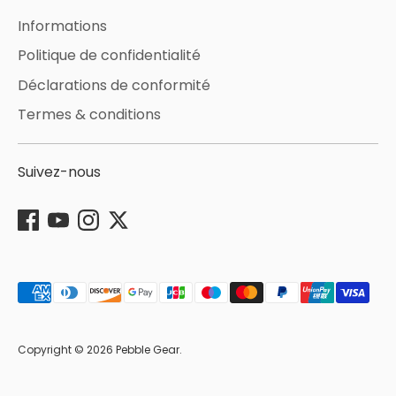
Informations
Politique de confidentialité
Déclarations de conformité
Termes & conditions
Suivez-nous
Méthodes
de
paiement
acceptées
Copyright © 2026
Pebble Gear
.