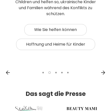
Children und helfen so, ukrainische Kinder
Weitere Informationen
und Familien während des Konflikts zu
Disney
schützen.
Unsere Tablets
Elterliche Kontrolle
GameStore Junior
Zubehör
Wie Sie helfen können
Sicherheit zuerst
Hoffnung und Heime für Kinder
Das sagt die Presse