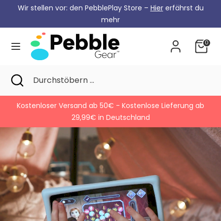
Zum
Wir stellen vor: den PebblePlay Store –
Hier
erfährst du
Währung
Inhalt
Deutschland (EUR €)
mehr
springen
0
Suche
Durchstöbern
...
Suche
Suche
Durchstöbern
schließen
...
b
Jetzt spielen, später bezahlen