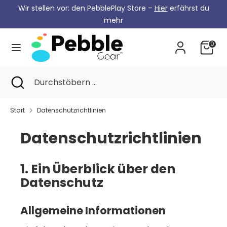
Zum
Wir stellen vor: den PebblePlay Store –
Hier
erfährst du
Währung
Inhalt
Deutschland (EUR €)
mehr
springen
0
Suche
Durchstöbern
...
Suche
Suche
Durchstöbern
schließen
...
Start
Datenschutzrichtlinien
Datenschutzrichtlinien
1. Ein Überblick über den
Datenschutz
Allgemeine Informationen