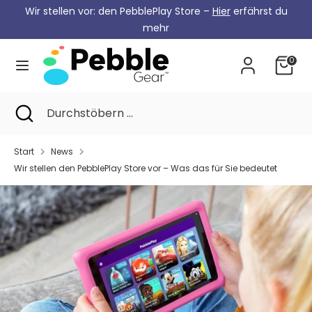
Zum
Wir stellen vor: den PebblePlay Store –
Hier
erfährst du
Währung
Inhalt
Deutschland (EUR €)
mehr
springen
0
Suche
Durchstöbern
...
Suche
Suche
Durchstöbern
schließen
...
Start
News
Wir stellen den PebblePlay Store vor – Was das für Sie bedeutet