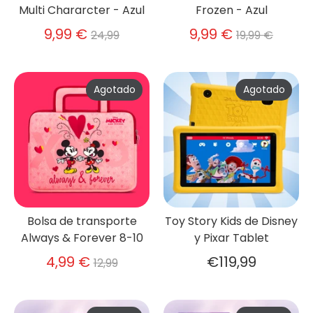
Multi Chararcter - Azul
Frozen - Azul
Precio
Precio
9,99 €
9,99 €
24,99
19,99 €
habitual
habitual
Agotado
Agotado
Bolsa de transporte
Toy Story Kids de Disney
Always & Forever 8-10
y Pixar Tablet
Precio
4,99 €
€119,99
12,99
habitual