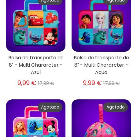
Agotado
Agotado
Bolsa de transporte de
Bolsa de transporte de
8" - Multi Chararcter -
8" - Multi Chararcter -
Azul
Aqua
Precio
Precio
9,99 €
9,99 €
17,99 €
17,99 €
habitual
habitual
Agotado
Agotado