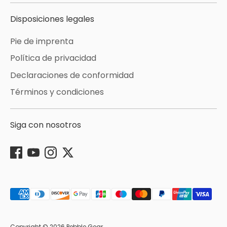
Disposiciones legales
Pie de imprenta
Política de privacidad
Declaraciones de conformidad
Términos y condiciones
Siga con nosotros
Métodos
de
pago
aceptados
Copyright © 2026
Pebble Gear
.