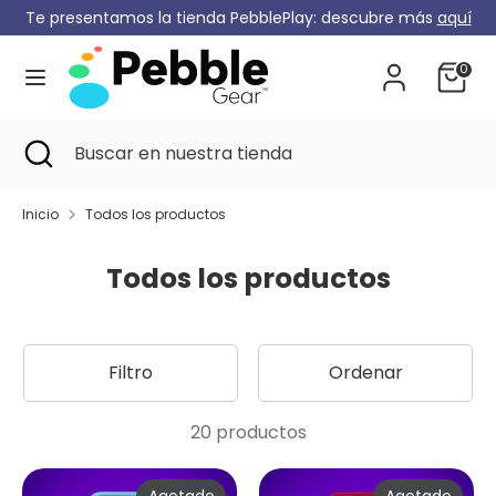
Ir
Te presentamos la tienda PebblePlay: descubre más
aquí
Moneda
al
Alemania (EUR €)
contenido
0
Buscar
Buscar
en
en
Buscar
Cerrar
Buscar
nuestra
en
búsqueda
en
tienda
nuestra
Inicio
Todos los productos
tienda
Todos los productos
Filtro
Ordenar
20 productos