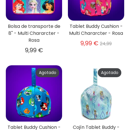
Bolsa de transporte de
Tablet Buddy Cushion -
8" - Multi Chararcter -
Multi Chararcter - Rosa
Rosa
Precio
9,99 €
24,99
habitual
9,99 €
Agotado
Agotado
Tablet Buddy Cushion -
Cojín Tablet Buddy -