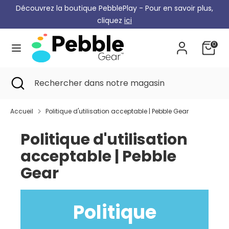
Skip
Découvrez la boutique PebblePlay - Pour en savoir plus,
Monnaie
to
Allemagne (EUR €)
cliquez
ici
content
0
Recherche
Rechercher
dans
notre
Recherche
Recherche
Rechercher
magasin
de
dans
proximité
notre
Accueil
Politique d'utilisation acceptable | Pebble Gear
magasin
Politique d'utilisation
acceptable | Pebble
Gear
Politique