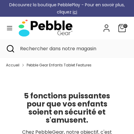
Skip
Découvrez la boutique PebblePlay - Pour en savoir plus,
Monnaie
to
Allemagne (EUR €)
cliquez
ici
content
0
Recherche
Rechercher
dans
notre
Recherche
Recherche
Rechercher
magasin
de
dans
proximité
notre
Accueil
Pebble Gear Enfants Tablet Features
magasin
5 fonctions puissantes
pour que vos enfants
soient en sécurité et
s'amusent.
Chez PebbleGear, notre objectif, c'est