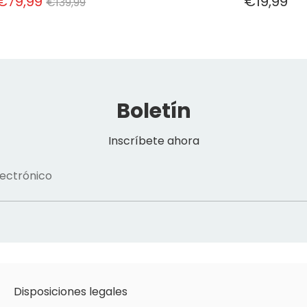
Precio
€79,99
€19,99
€139,99
normal
Boletín
Inscríbete ahora
lectrónico
Disposiciones legales