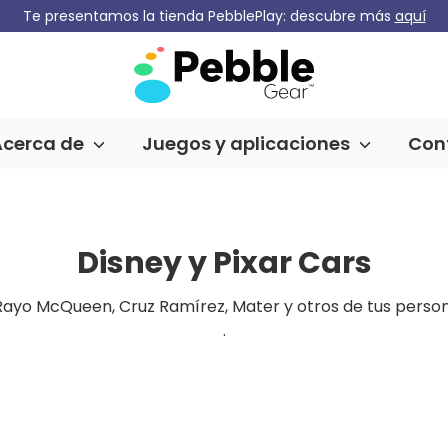
Te presentamos la tienda PebblePlay: descubre más
aquí
Acerca de
Juegos y aplicaciones
Con
Disney y Pixar Cars
ayo McQueen, Cruz Ramírez, Mater y otros de tus person
.