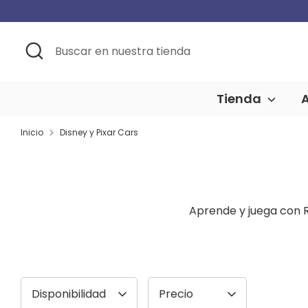
Ir
al
contenido
Buscar
Buscar
en
en
nuestra
tienda
Tienda
Inicio
Disney y Pixar Cars
Aprende y juega con R
Disponibilidad
Precio